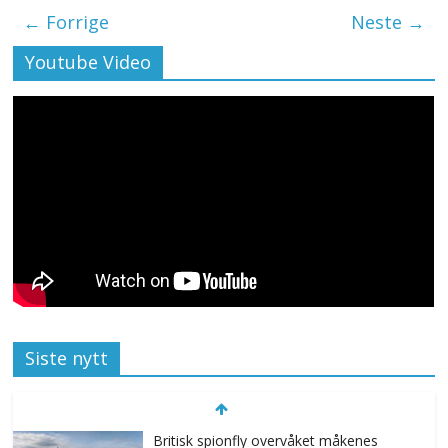
← Forrige
Neste →
Youtube Video
Siste nytt
Britisk spionfly overvåket måkenes