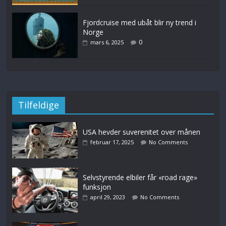
Fjordcruise med ubåt blir ny trend i
Norge
0
mars 6, 2025
Tilfeldige
USA hevder suverenitet over månen
februar 17, 2025
No Comments
Selvstyrende elbiler får «road rage»
funksjon
april 29, 2023
No Comments