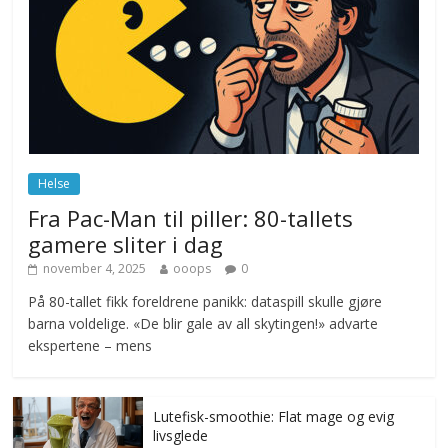
Drone stopper flytrafikken i Stockholm,
ekspert mistenker MDG
november 6, 2025
No Comments
Norge innfører nullvisjon for nedbør
juni 23, 2026
No Comments
Helse
Fra Pac-Man til piller: 80-tallets
gamere sliter i dag
november 4, 2025
ooops
0
På 80-tallet fikk foreldrene panikk: dataspill skulle gjøre
barna voldelige. «De blir gale av all skytingen!» advarte
ekspertene – mens
Lutefisk-smoothie: Flat mage og evig
livsglede