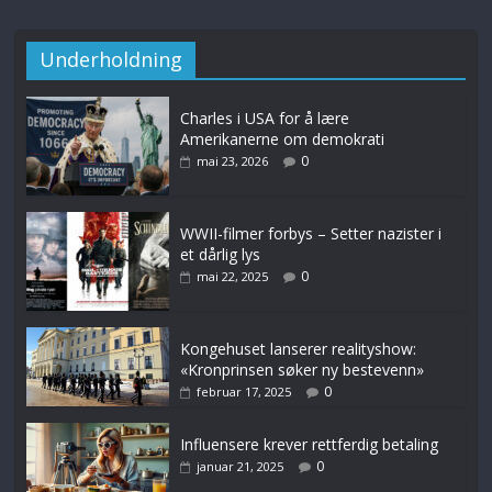
Underholdning
Charles i USA for å lære
Amerikanerne om demokrati
0
mai 23, 2026
WWII-filmer forbys – Setter nazister i
et dårlig lys
0
mai 22, 2025
Kongehuset lanserer realityshow:
«Kronprinsen søker ny bestevenn»
0
februar 17, 2025
Influensere krever rettferdig betaling
0
januar 21, 2025