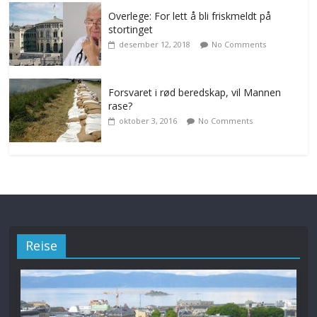
Overlege: For lett å bli friskmeldt på
stortinget
desember 12, 2018
No Comments
Forsvaret i rød beredskap, vil Mannen
rase?
oktober 3, 2016
No Comments
Reise