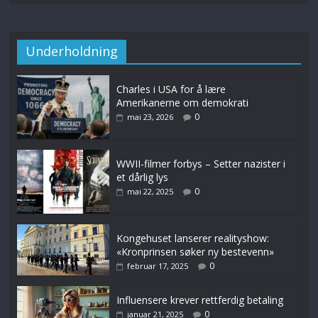
Underholdning
Charles i USA for å lære
Amerikanerne om demokrati
0
mai 23, 2026
WWII-filmer forbys – Setter nazister i
et dårlig lys
0
mai 22, 2025
Kongehuset lanserer realityshow:
«Kronprinsen søker ny bestevenn»
0
februar 17, 2025
Influensere krever rettferdig betaling
0
januar 21, 2025