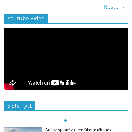
Neste →
Youtube Video
Siste nytt
Britisk spionfly overvåket måkenes