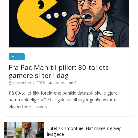
Drone stopper flytrafikken i Stockholm,
ekspert mistenker MDG
november 6, 2025
No Comments
Norge innfører nullvisjon for nedbør
juni 23, 2026
No Comments
Helse
Fra Pac-Man til piller: 80-tallets
gamere sliter i dag
november 4, 2025
ooops
0
På 80-tallet fikk foreldrene panikk: dataspill skulle gjøre
barna voldelige. «De blir gale av all skytingen!» advarte
ekspertene – mens
Lutefisk-smoothie: Flat mage og evig
livsglede