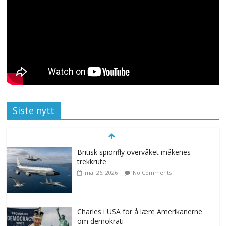
Siste nytt
Britisk spionfly overvåket måkenes
trekkrute
mai 26, 2026
No Comments
Charles i USA for å lære Amerikanerne
om demokrati