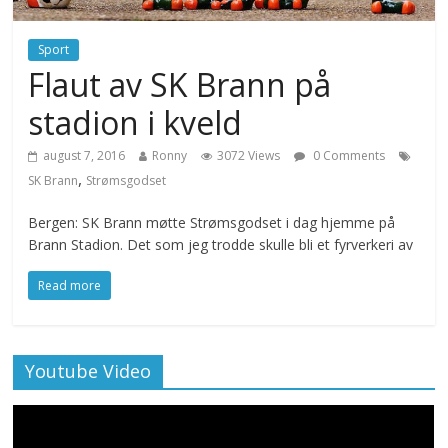
Sport
Flaut av SK Brann på
stadion i kveld
august 7, 2016
Ronny
3072 Views
0 Comments
,
SK Brann
Strømsgodset
Bergen: SK Brann møtte Strømsgodset i dag hjemme på
Brann Stadion. Det som jeg trodde skulle bli et fyrverkeri av
Read more
Youtube Video