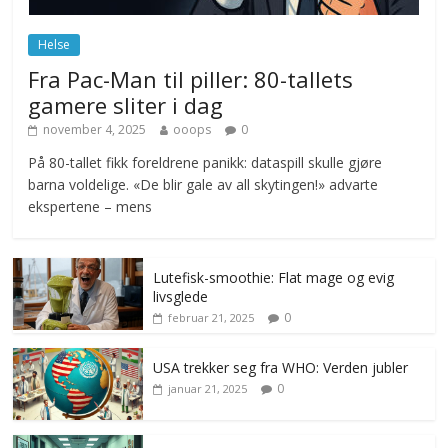
juni 23, 2026
No Comments
Helse
Fra Pac-Man til piller: 80-tallets
gamere sliter i dag
november 4, 2025
ooops
0
På 80-tallet fikk foreldrene panikk: dataspill skulle gjøre
barna voldelige. «De blir gale av all skytingen!» advarte
ekspertene – mens
Lutefisk-smoothie: Flat mage og evig
livsglede
0
februar 21, 2025
USA trekker seg fra WHO: Verden jubler
0
januar 21, 2025