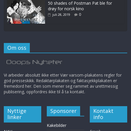
50 shades of Postman Pat ble for
drøy for norsk kino
0
juli 28, 2019
Om oss
Vi arbeider absolutt ikke etter Vær varsom-plakatens regler for
god presseskikk. Redaktørplakaten og faktasjekkplakaten er
fremedord her. Den som mener seg rammet av urettmessig
publisering, oppfordres ikke til å ta kontakt.
Nyttige
Sponsorer
Kontakt
linker
info
Kakebilder