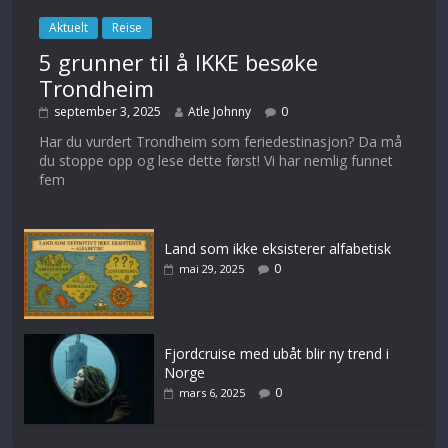
Aktuelt
Reise
5 grunner til å IKKE besøke
Trondheim
september 3, 2025
Atle Johnny
0
Har du vurdert Trondheim som feriedestinasjon? Da må
du stoppe opp og lese dette først! Vi har nemlig funnet
fem
Land som ikke eksisterer alfabetisk
0
mai 29, 2025
Fjordcruise med ubåt blir ny trend i
Norge
0
mars 6, 2025