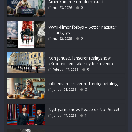
Amerikanerne om demokrati
0
mai 23, 2026
WWII-filmer forbys – Setter nazister i
et dårlig lys
0
mai 22, 2025
Kongehuset lanserer realityshow:
«Kronprinsen søker ny bestevenn»
0
februar 17, 2025
Influensere krever rettferdig betaling
0
januar 21, 2025
Nytt gameshow: Peace or No Peace!
1
januar 17, 2025