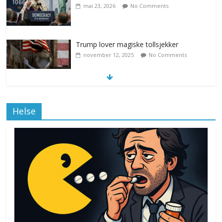
mai 23, 2026
No Comments
Trump lover magiske tollsjekker
november 12, 2025
No Comments
Klimakvoter løser klimakrisen i Norge
Helse
november 12, 2025
No Comments
Drone stopper flytrafikken i Stockholm,
ekspert mistenker MDG
november 6, 2025
No Comments
Norge innfører nullvisjon for nedbør