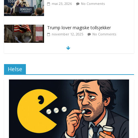
mai 23, 2026
No Comments
Trump lover magiske tollsjekker
november 12, 2025
No Comments
Klimakvoter løser klimakrisen i Norge
Helse
november 12, 2025
No Comments
Drone stopper flytrafikken i Stockholm,
ekspert mistenker MDG
november 6, 2025
No Comments
Norge innfører nullvisjon for nedbør