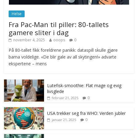
juni 23, 2026
No Comments
Helse
Fra Pac-Man til piller: 80-tallets
gamere sliter i dag
november 4, 2025
ooops
0
På 80-tallet fikk foreldrene panikk: dataspill skulle gjøre
barna voldelige. «De blir gale av all skytingen!» advarte
ekspertene – mens
Lutefisk-smoothie: Flat mage og evig
livsglede
0
februar 21, 2025
USA trekker seg fra WHO: Verden jubler
0
januar 21, 2025