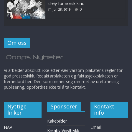
drøy for norsk kino
0
juli 28, 2019
Om oss
Vi arbeider absolutt ikke etter Vær varsom-plakatens regler for
god presseskikk. Redaktørplakaten og faktasjekkplakaten er
fremedord her. Den som mener seg rammet av urettmessig
publisering, oppfordres ikke til å ta kontakt.
Nyttige
Sponsorer
Kontakt
linker
info
Kakebilder
NAV
Email:
Kreativ Vinyltrykk