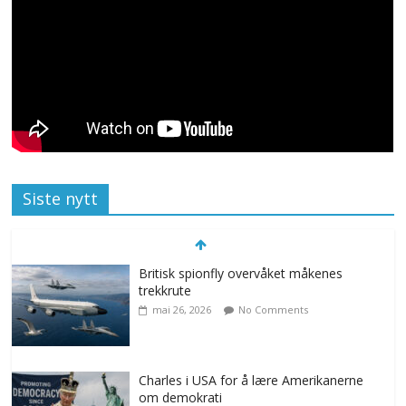
Siste nytt
Britisk spionfly overvåket måkenes
trekkrute
mai 26, 2026
No Comments
Charles i USA for å lære Amerikanerne
om demokrati