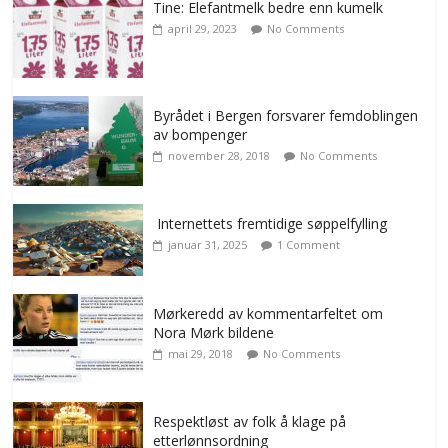
Tine: Elefantmelk bedre enn kumelk
april 29, 2023
No Comments
Byrådet i Bergen forsvarer femdoblingen
av bompenger
november 28, 2018
No Comments
Internettets fremtidige søppelfylling
januar 31, 2025
1 Comment
Mørkeredd av kommentarfeltet om
Nora Mørk bildene
mai 29, 2018
No Comments
Respektløst av folk å klage på
etterlønnsordning