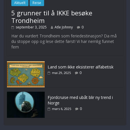
Aktuelt
Reise
5 grunner til å IKKE besøke
Trondheim
september 3, 2025
Atle Johnny
0
Har du vurdert Trondheim som feriedestinasjon? Da må
du stoppe opp og lese dette først! Vi har nemlig funnet
fem
Land som ikke eksisterer alfabetisk
0
mai 29, 2025
Fjordcruise med ubåt blir ny trend i
Norge
0
mars 6, 2025