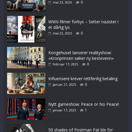
0
mai 23, 2026
WWII-filmer forbys – Setter nazister i
et dårlig lys
0
mai 22, 2025
Kongehuset lanserer realityshow:
«Kronprinsen søker ny bestevenn»
0
februar 17, 2025
Influensere krever rettferdig betaling
0
januar 21, 2025
Nytt gameshow: Peace or No Peace!
1
januar 17, 2025
50 shades of Postman Pat ble for