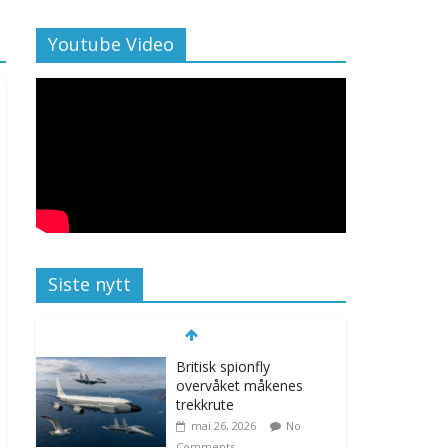
Youtube Video
Siste nytt
Britisk spionfly
overvåket måkenes
trekkrute
mai 26, 2026
No
Comments