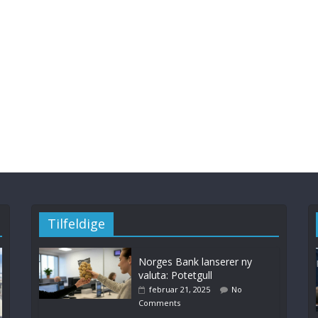
Tilfeldige
Norges Bank lanserer ny
valuta: Potetgull
februar 21, 2025
No
Comments