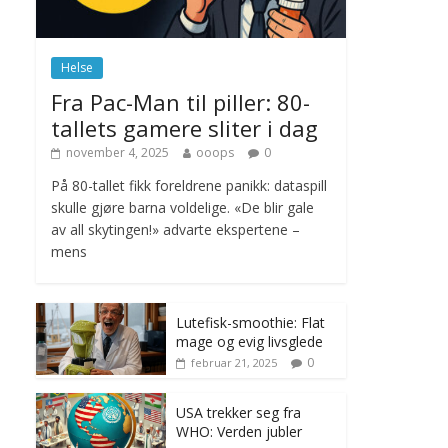
november 6, 2025
No Comments
Helse
Norge innfører
Fra Pac-Man til piller: 80-
nullvisjon for nedbør
tallets gamere sliter i dag
juni 23, 2026
No
Comments
november 4, 2025
ooops
0
På 80-tallet fikk foreldrene panikk: dataspill
skulle gjøre barna voldelige. «De blir gale
av all skytingen!» advarte ekspertene –
mens
Lutefisk-smoothie: Flat
mage og evig livsglede
0
februar 21, 2025
USA trekker seg fra
WHO: Verden jubler