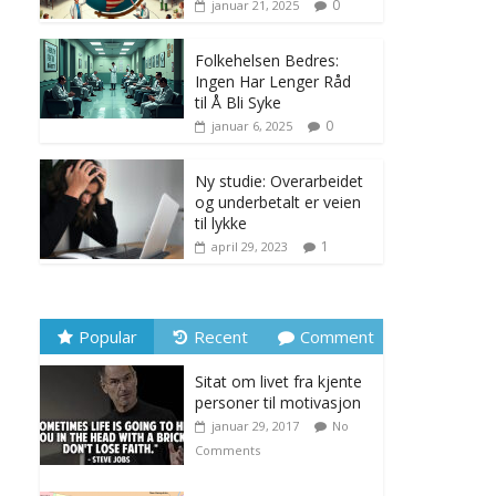
0
januar 21, 2025
Folkehelsen Bedres:
Ingen Har Lenger Råd
til Å Bli Syke
0
januar 6, 2025
Ny studie: Overarbeidet
og underbetalt er veien
til lykke
1
april 29, 2023
Popular
Recent
Comment
Sitat om livet fra kjente
personer til motivasjon
januar 29, 2017
No
Comments