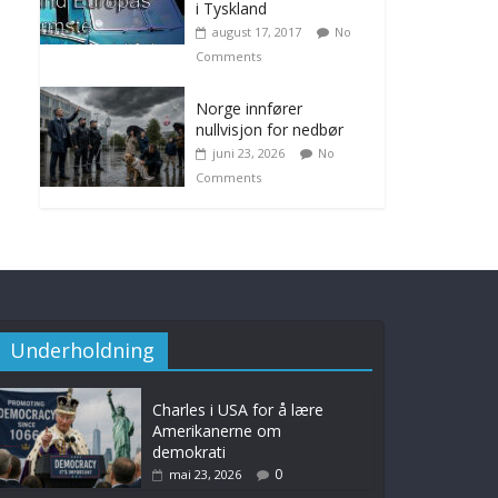
i Tyskland
august 17, 2017
No
Comments
Norge innfører
nullvisjon for nedbør
juni 23, 2026
No
Comments
Underholdning
Charles i USA for å lære
Amerikanerne om
demokrati
0
mai 23, 2026