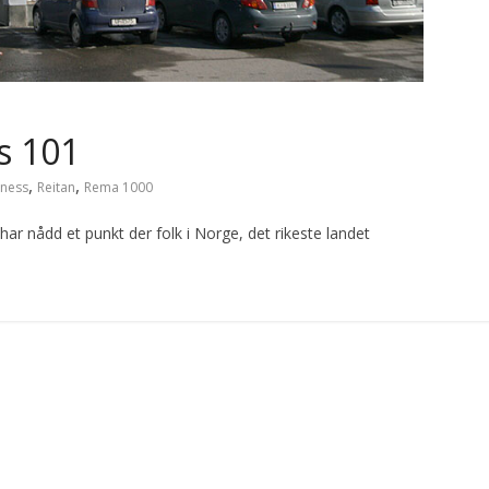
s 101
,
,
iness
Reitan
Rema 1000
har nådd et punkt der folk i Norge, det rikeste landet