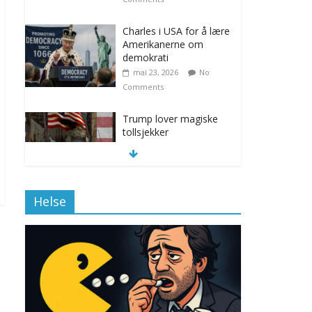
Charles i USA for å lære
Amerikanerne om
demokrati
mai 23, 2026
No
Comments
Trump lover magiske
tollsjekker
november 12, 2025
No Comments
Helse
Klimakvoter løser
klimakrisen i Norge
november 12, 2025
No Comments
Drone stopper
flytrafikken i Stockholm,
ekspert mistenker MDG