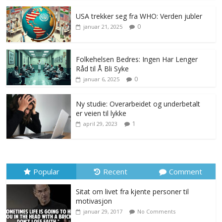
USA trekker seg fra WHO: Verden jubler
0
januar 21, 2025
Folkehelsen Bedres: Ingen Har Lenger
Råd til Å Bli Syke
0
januar 6, 2025
Ny studie: Overarbeidet og underbetalt
er veien til lykke
1
april 29, 2023
Popular
Recent
Comment
Sitat om livet fra kjente personer til
motivasjon
januar 29, 2017
No Comments