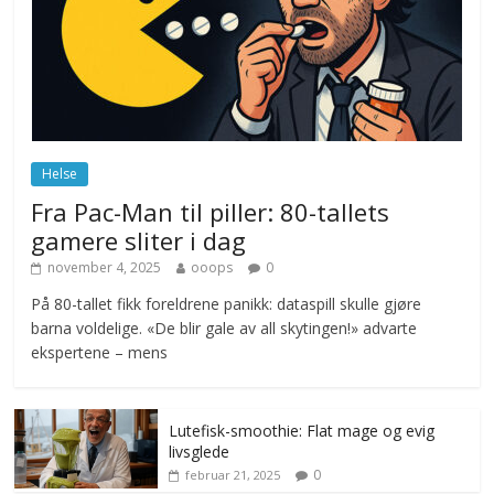
ekspert mistenker MDG
november 6, 2025
No Comments
Norge innfører nullvisjon for nedbør
juni 23, 2026
No Comments
Helse
Fra Pac-Man til piller: 80-tallets
gamere sliter i dag
november 4, 2025
ooops
0
På 80-tallet fikk foreldrene panikk: dataspill skulle gjøre
barna voldelige. «De blir gale av all skytingen!» advarte
ekspertene – mens
Lutefisk-smoothie: Flat mage og evig
livsglede
0
februar 21, 2025