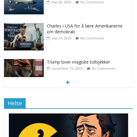
mai 26, 2026
No Comments
Charles i USA for å lære Amerikanerne
om demokrati
mai 23, 2026
No Comments
Trump lover magiske tollsjekker
november 12, 2025
No Comments
Klimakvoter løser klimakrisen i Norge
Helse
november 12, 2025
No Comments
Drone stopper flytrafikken i Stockholm,