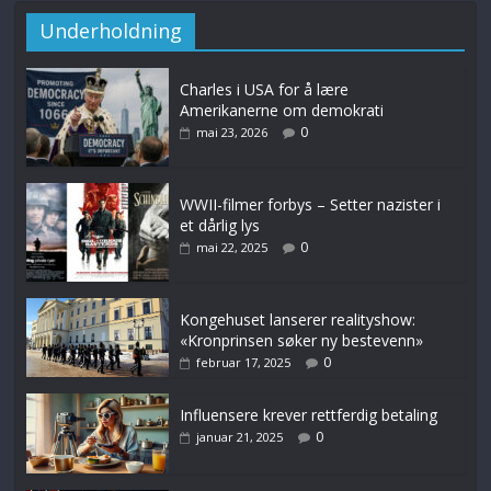
Underholdning
Charles i USA for å lære
Amerikanerne om demokrati
0
mai 23, 2026
WWII-filmer forbys – Setter nazister i
et dårlig lys
0
mai 22, 2025
Kongehuset lanserer realityshow:
«Kronprinsen søker ny bestevenn»
0
februar 17, 2025
Influensere krever rettferdig betaling
0
januar 21, 2025