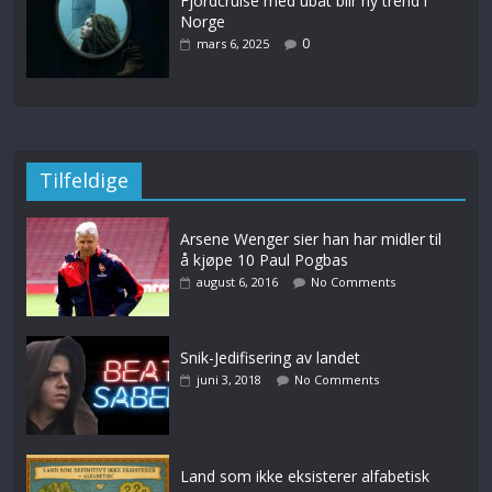
Fjordcruise med ubåt blir ny trend i
Norge
0
mars 6, 2025
Tilfeldige
Arsene Wenger sier han har midler til
å kjøpe 10 Paul Pogbas
august 6, 2016
No Comments
Snik-Jedifisering av landet
juni 3, 2018
No Comments
Land som ikke eksisterer alfabetisk