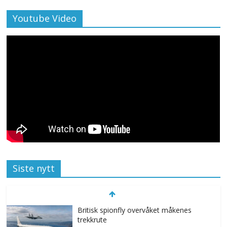
Youtube Video
Siste nytt
Britisk spionfly overvåket måkenes
trekkrute