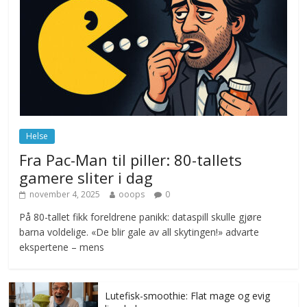
Drone stopper flytrafikken i Stockholm,
ekspert mistenker MDG
november 6, 2025
No Comments
Norge innfører nullvisjon for nedbør
juni 23, 2026
No Comments
Helse
Fra Pac-Man til piller: 80-tallets
gamere sliter i dag
november 4, 2025
ooops
0
På 80-tallet fikk foreldrene panikk: dataspill skulle gjøre
barna voldelige. «De blir gale av all skytingen!» advarte
ekspertene – mens
Lutefisk-smoothie: Flat mage og evig