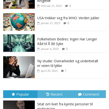
livsglede
0
februar 21, 2025
USA trekker seg fra WHO: Verden jubler
0
januar 21, 2025
Folkehelsen Bedres: Ingen Har Lenger
Råd til Å Bli Syke
0
januar 6, 2025
Ny studie: Overarbeidet og underbetalt
er veien til lykke
1
april 29, 2023
Popular
Recent
Comment
Sitat om livet fra kjente personer til
motivasjon