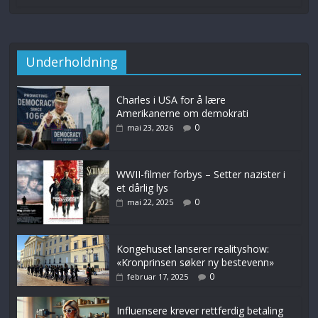
Underholdning
Charles i USA for å lære
Amerikanerne om demokrati
0
mai 23, 2026
WWII-filmer forbys – Setter nazister i
et dårlig lys
0
mai 22, 2025
Kongehuset lanserer realityshow:
«Kronprinsen søker ny bestevenn»
0
februar 17, 2025
Influensere krever rettferdig betaling