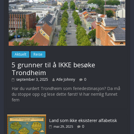
Aktuelt
Reise
5 grunner til å IKKE besøke
Trondheim
september 3, 2025
Atle Johnny
0
Har du vurdert Trondheim som feriedestinasjon? Da må
du stoppe opp og lese dette først! Vi har nemlig funnet
fem
Land som ikke eksisterer alfabetisk
0
mai 29, 2025