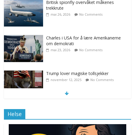
Britisk spionfly overvåket måkenes
trekkrute
mai 26, 2026
No Comments
Charles i USA for å lære Amerikanerne
om demokrati
mai 23, 2026
No Comments
Trump lover magiske tollsjekker
november 12, 2025
No Comments
Klimakvoter løser klimakrisen i Norge
Helse
november 12, 2025
No Comments