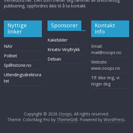
fremedord her. Den som mener seg rammet av urettmessig
publisering, oppfordres ikke til å ta kontakt.
Nyttige
Sponsorer
Kontakt
linker
info
Kakebilder
NAV
Email:
Kreativ Vinyltrykk
mail@ooops.no
Politiet
Debian
Website:
Spillhistorie.no
www.ooops.no
Utlendingsdirektora
Tlf: ikke ring, vi
tet
ringer deg
Copyright © 2026
Ooops
. All rights reserved.
Theme: ColorMag Pro by
ThemeGrill
. Powered by
WordPress
.