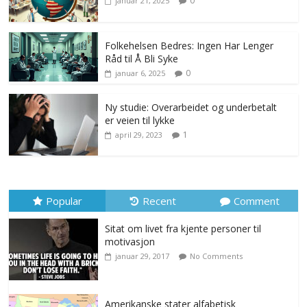
0
januar 21, 2025
Folkehelsen Bedres: Ingen Har Lenger
Råd til Å Bli Syke
0
januar 6, 2025
Ny studie: Overarbeidet og underbetalt
er veien til lykke
1
april 29, 2023
Popular
Recent
Comment
Sitat om livet fra kjente personer til
motivasjon
januar 29, 2017
No Comments
Amerikanske stater alfabetisk