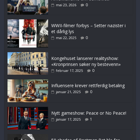
0
mai 23, 2026
WWII-filmer forbys – Setter nazister i
et dårlig lys
0
mai 22, 2025
Kongehuset lanserer realityshow:
«Kronprinsen søker ny bestevenn»
0
februar 17, 2025
Influensere krever rettferdig betaling
0
januar 21, 2025
Nytt gameshow: Peace or No Peace!
1
januar 17, 2025