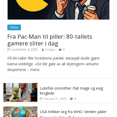
Norge innfører nullvisjon for nedbør
juni 23, 2026
No Comments
Helse
Fra Pac-Man til piller: 80-tallets
gamere sliter i dag
november 4, 2025
ooops
0
På 80-tallet fikk foreldrene panikk: dataspill skulle gjøre
barna voldelige. «De blir gale av all skytingen!» advarte
ekspertene – mens
Lutefisk-smoothie: Flat mage og evig
livsglede
0
februar 21, 2025
USA trekker seg fra WHO: Verden jubler