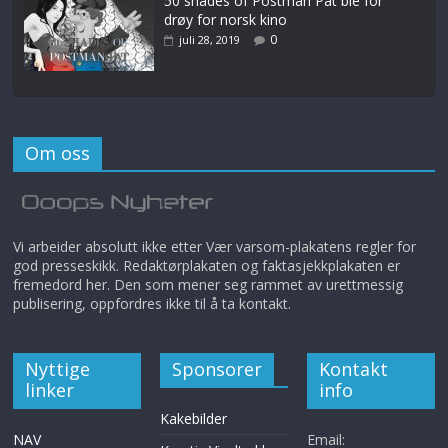
50 shades of Postman Pat ble for
drøy for norsk kino
0
juli 28, 2019
Om oss
Vi arbeider absolutt ikke etter Vær varsom-plakatens regler for
god presseskikk. Redaktørplakaten og faktasjekkplakaten er
fremedord her. Den som mener seg rammet av urettmessig
publisering, oppfordres ikke til å ta kontakt.
Nyttige
Sponsorer
Kontakt
linker
info
Kakebilder
NAV
Email: