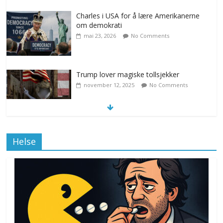
Charles i USA for å lære Amerikanerne
om demokrati
mai 23, 2026
No Comments
Trump lover magiske tollsjekker
november 12, 2025
No Comments
Klimakvoter løser klimakrisen i Norge
Helse
november 12, 2025
No Comments
Drone stopper flytrafikken i Stockholm,
ekspert mistenker MDG
november 6, 2025
No Comments