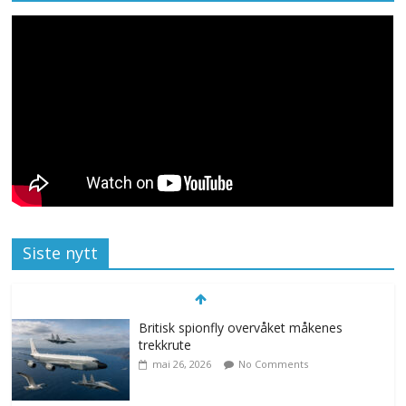
Siste nytt
Britisk spionfly overvåket måkenes
trekkrute
mai 26, 2026
No Comments