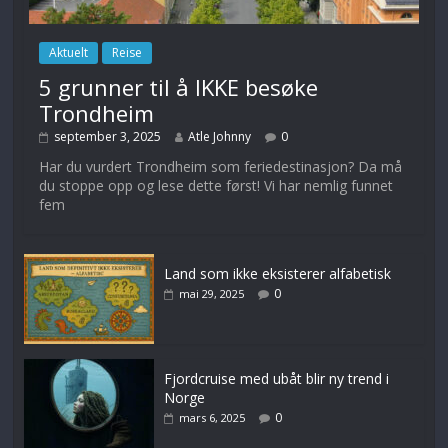
Aktuelt
Reise
5 grunner til å IKKE besøke
Trondheim
september 3, 2025
Atle Johnny
0
Har du vurdert Trondheim som feriedestinasjon? Da må
du stoppe opp og lese dette først! Vi har nemlig funnet
fem
Land som ikke eksisterer alfabetisk
0
mai 29, 2025
Fjordcruise med ubåt blir ny trend i
Norge
0
mars 6, 2025