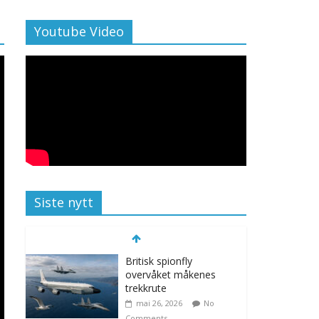
Youtube Video
Siste nytt
Britisk spionfly
overvåket måkenes
trekkrute
mai 26, 2026
No
Comments