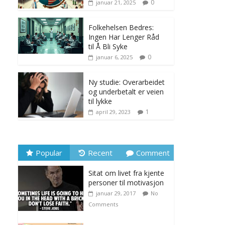
0
januar 21, 2025
Folkehelsen Bedres:
Ingen Har Lenger Råd
til Å Bli Syke
0
januar 6, 2025
Ny studie: Overarbeidet
og underbetalt er veien
til lykke
1
april 29, 2023
Popular
Recent
Comment
Sitat om livet fra kjente
personer til motivasjon
januar 29, 2017
No
Comments