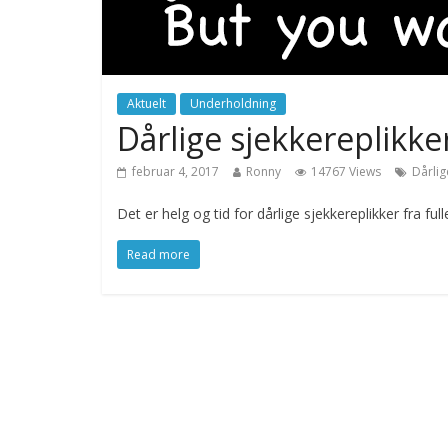
Aktuelt
Underholdning
Dårlige sjekkereplikke
februar 4, 2017
Ronny
14767 Views
Dårlig
Det er helg og tid for dårlige sjekkereplikker fra fu
Read more