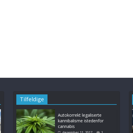
Tilfeldige
Autokorrekt legaliserte
kannibalisme istedenfor
cannabis
desember 11, 2017
1