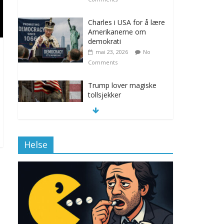
Charles i USA for å lære
Amerikanerne om
demokrati
mai 23, 2026
No
Comments
Trump lover magiske
tollsjekker
november 12, 2025
No Comments
Helse
Klimakvoter løser
klimakrisen i Norge
november 12, 2025
No Comments
Drone stopper
flytrafikken i Stockholm,
ekspert mistenker MDG