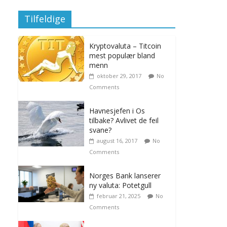
Tilfeldige
Kryptovaluta – Titcoin
mest populær bland
menn
oktober 29, 2017
No
Comments
Havnesjefen i Os
tilbake? Avlivet de feil
svane?
august 16, 2017
No
Comments
Norges Bank lanserer
ny valuta: Potetgull
februar 21, 2025
No
Comments