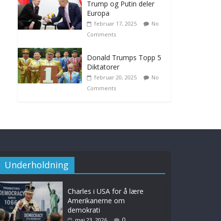
Trump og Putin deler
Europa
februar 17, 2025
No
Comments
Donald Trumps Topp 5
Diktatorer
februar 20, 2025
No
Comments
Underholdning
Charles i USA for å lære
Amerikanerne om
demokrati
0
mai 23, 2026