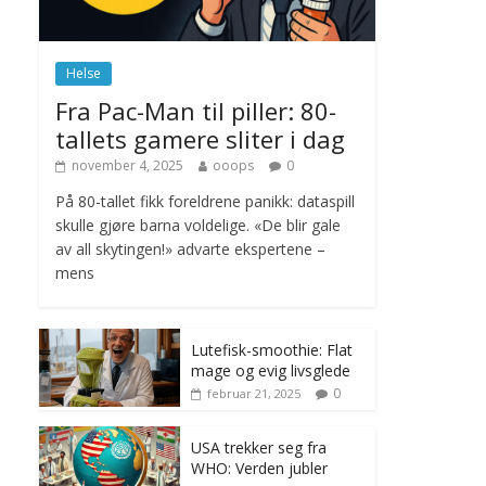
november 6, 2025
No Comments
Helse
Norge innfører
Fra Pac-Man til piller: 80-
nullvisjon for nedbør
tallets gamere sliter i dag
juni 23, 2026
No
Comments
november 4, 2025
ooops
0
På 80-tallet fikk foreldrene panikk: dataspill
skulle gjøre barna voldelige. «De blir gale
av all skytingen!» advarte ekspertene –
mens
Lutefisk-smoothie: Flat
mage og evig livsglede
0
februar 21, 2025
USA trekker seg fra
WHO: Verden jubler