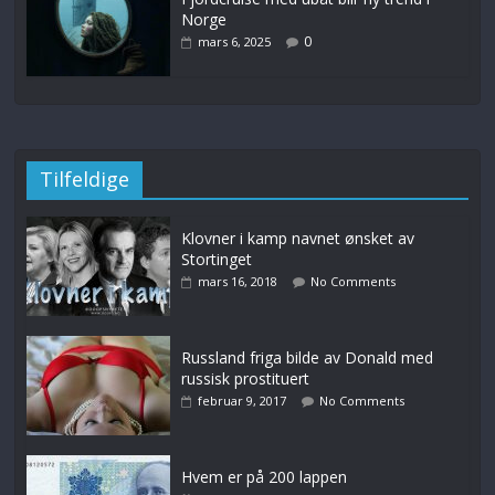
Norge
0
mars 6, 2025
Tilfeldige
Klovner i kamp navnet ønsket av
Stortinget
mars 16, 2018
No Comments
Russland friga bilde av Donald med
russisk prostituert
februar 9, 2017
No Comments
Hvem er på 200 lappen