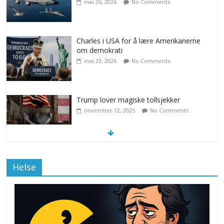
mai 26, 2026
No Comments
Charles i USA for å lære Amerikanerne
om demokrati
mai 23, 2026
No Comments
Trump lover magiske tollsjekker
november 12, 2025
No Comments
Klimakvoter løser klimakrisen i Norge
Helse
november 12, 2025
No Comments
Drone stopper flytrafikken i Stockholm,