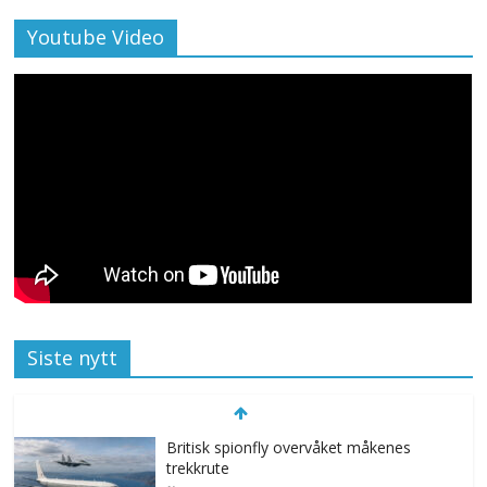
Youtube Video
Siste nytt
Britisk spionfly overvåket måkenes
trekkrute