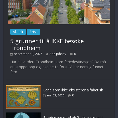
Aktuelt
Reise
5 grunner til å IKKE besøke
Trondheim
september 3, 2025
Atle Johnny
0
Har du vurdert Trondheim som feriedestinasjon? Da må
du stoppe opp og lese dette først! Vi har nemlig funnet
fem
Land som ikke eksisterer alfabetisk
0
mai 29, 2025
Fjordcruise med ubåt blir ny trend i