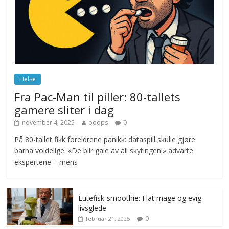
ekspert mistenker MDG
november 6, 2025
No Comments
Norge innfører nullvisjon for nedbør
juni 23, 2026
No Comments
Helse
Fra Pac-Man til piller: 80-tallets
gamere sliter i dag
november 4, 2025
ooops
0
På 80-tallet fikk foreldrene panikk: dataspill skulle gjøre
barna voldelige. «De blir gale av all skytingen!» advarte
ekspertene – mens
Lutefisk-smoothie: Flat mage og evig
livsglede
0
februar 21, 2025