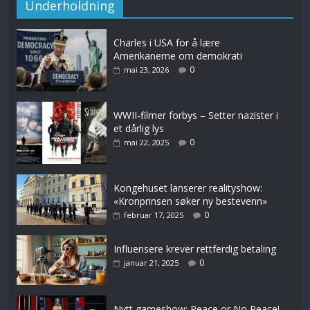
Underholdning
Charles i USA for å lære
Amerikanerne om demokrati
0
mai 23, 2026
WWII-filmer forbys – Setter nazister i
et dårlig lys
0
mai 22, 2025
Kongehuset lanserer realityshow:
«Kronprinsen søker ny bestevenn»
0
februar 17, 2025
Influensere krever rettferdig betaling
0
januar 21, 2025
Nytt gameshow: Peace or No Peace!