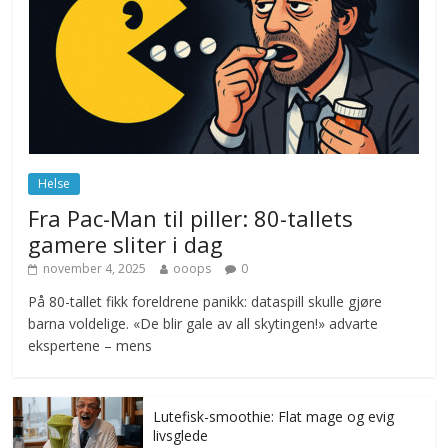
Drone stopper flytrafikken i Stockholm,
ekspert mistenker MDG
november 6, 2025
No Comments
Norge innfører nullvisjon for nedbør
juni 23, 2026
No Comments
Helse
Fra Pac-Man til piller: 80-tallets
gamere sliter i dag
november 4, 2025
ooops
0
På 80-tallet fikk foreldrene panikk: dataspill skulle gjøre
barna voldelige. «De blir gale av all skytingen!» advarte
ekspertene – mens
Lutefisk-smoothie: Flat mage og evig
livsglede