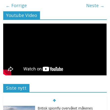
← Forrige
Neste →
Youtube Video
Siste nytt
Britisk spionfly overvåket måkenes