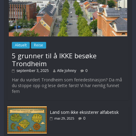
Aktuelt
Reise
5 grunner til å IKKE besøke
Trondheim
september 3, 2025
Atle Johnny
0
Har du vurdert Trondheim som feriedestinasjon? Da må
du stoppe opp og lese dette først! Vi har nemlig funnet
fem
Land som ikke eksisterer alfabetisk
0
mai 29, 2025