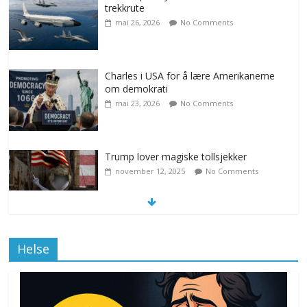
trekkrute
mai 26, 2026
No Comments
Charles i USA for å lære Amerikanerne
om demokrati
mai 23, 2026
No Comments
Trump lover magiske tollsjekker
november 12, 2025
No Comments
Klimakvoter løser klimakrisen i Norge
Helse
november 12, 2025
No Comments