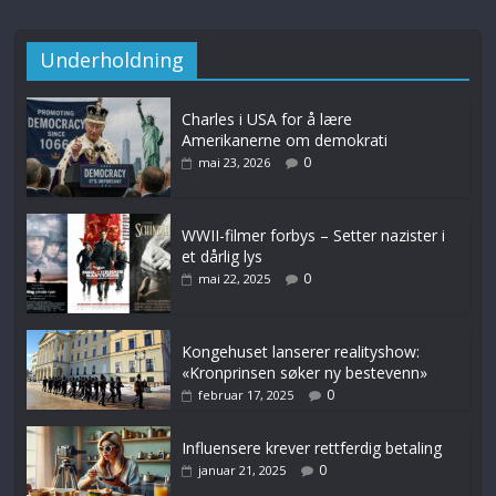
Underholdning
Charles i USA for å lære
Amerikanerne om demokrati
0
mai 23, 2026
WWII-filmer forbys – Setter nazister i
et dårlig lys
0
mai 22, 2025
Kongehuset lanserer realityshow:
«Kronprinsen søker ny bestevenn»
0
februar 17, 2025
Influensere krever rettferdig betaling
0
januar 21, 2025