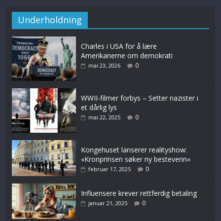
Underholdning
Charles i USA for å lære
Amerikanerne om demokrati
0
mai 23, 2026
WWII-filmer forbys – Setter nazister i
et dårlig lys
0
mai 22, 2025
Kongehuset lanserer realityshow:
«Kronprinsen søker ny bestevenn»
0
februar 17, 2025
Influensere krever rettferdig betaling
0
januar 21, 2025