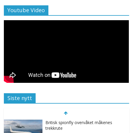
Youtube Video
Siste nytt
Britisk spionfly overvåket måkenes
trekkrute