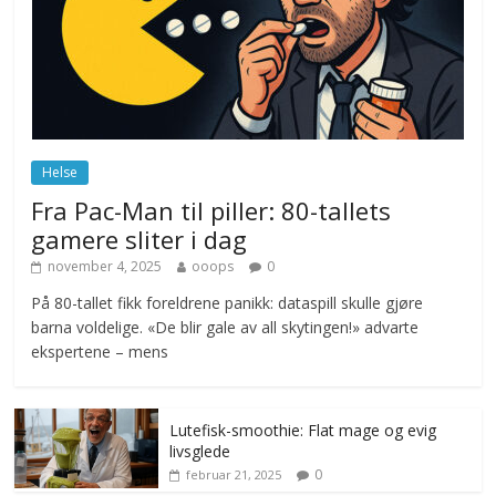
ekspert mistenker MDG
november 6, 2025
No Comments
Norge innfører nullvisjon for nedbør
juni 23, 2026
No Comments
Helse
Fra Pac-Man til piller: 80-tallets
gamere sliter i dag
november 4, 2025
ooops
0
På 80-tallet fikk foreldrene panikk: dataspill skulle gjøre
barna voldelige. «De blir gale av all skytingen!» advarte
ekspertene – mens
Lutefisk-smoothie: Flat mage og evig
livsglede
0
februar 21, 2025