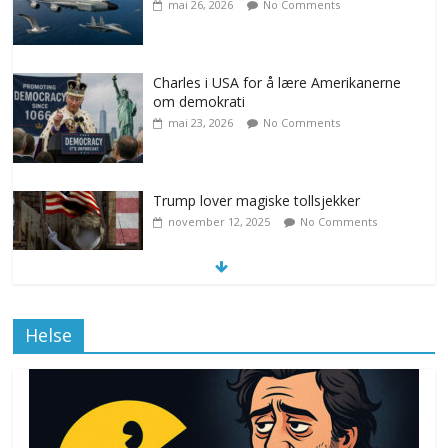
mai 26, 2026
No Comments
Charles i USA for å lære Amerikanerne
om demokrati
mai 23, 2026
No Comments
Trump lover magiske tollsjekker
november 12, 2025
No Comments
Klimakvoter løser klimakrisen i Norge
Helse
november 12, 2025
No Comments
Drone stopper flytrafikken i Stockholm,