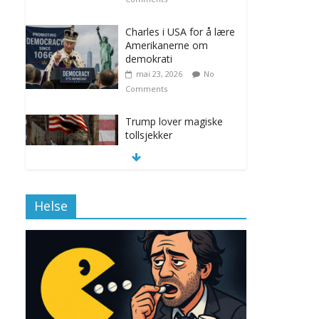
Charles i USA for å lære
Amerikanerne om
demokrati
mai 23, 2026
No
Comments
Trump lover magiske
tollsjekker
november 12, 2025
No Comments
Helse
Klimakvoter løser
klimakrisen i Norge
november 12, 2025
No Comments
Drone stopper
flytrafikken i Stockholm,
ekspert mistenker MDG