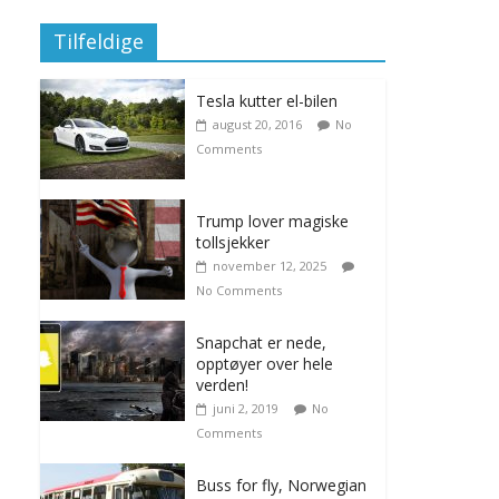
Tilfeldige
Tesla kutter el-bilen
august 20, 2016
No
Comments
Trump lover magiske
tollsjekker
november 12, 2025
No Comments
Snapchat er nede,
opptøyer over hele
verden!
juni 2, 2019
No
Comments
Buss for fly, Norwegian