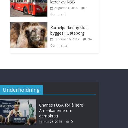
lærer av NSB
august 23, 2016
1
Comment
Kamelparkering skal
bygges i Gøteborg
februar 16, 2017
No
Comments
Underholdning
Charles i USA for å lære
Amerikanerne om
demokrati
0
mai 23, 2026