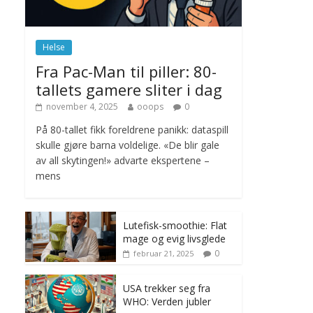
november 6, 2025
No Comments
Helse
Norge innfører
Fra Pac-Man til piller: 80-
nullvisjon for nedbør
tallets gamere sliter i dag
juni 23, 2026
No
Comments
november 4, 2025
ooops
0
På 80-tallet fikk foreldrene panikk: dataspill
skulle gjøre barna voldelige. «De blir gale
av all skytingen!» advarte ekspertene –
mens
Lutefisk-smoothie: Flat
mage og evig livsglede
0
februar 21, 2025
USA trekker seg fra
WHO: Verden jubler