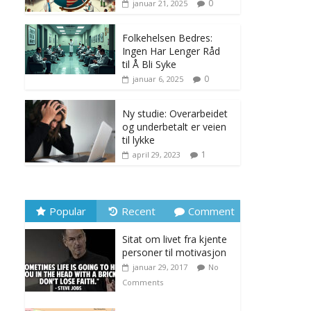
0
januar 21, 2025
Folkehelsen Bedres:
Ingen Har Lenger Råd
til Å Bli Syke
0
januar 6, 2025
Ny studie: Overarbeidet
og underbetalt er veien
til lykke
1
april 29, 2023
Popular
Recent
Comment
Sitat om livet fra kjente
personer til motivasjon
januar 29, 2017
No
Comments