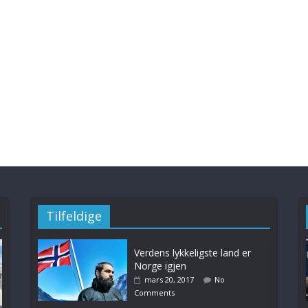
Tilfeldige
Verdens lykkeligste land er
Norge igjen
mars 20, 2017
No
Comments