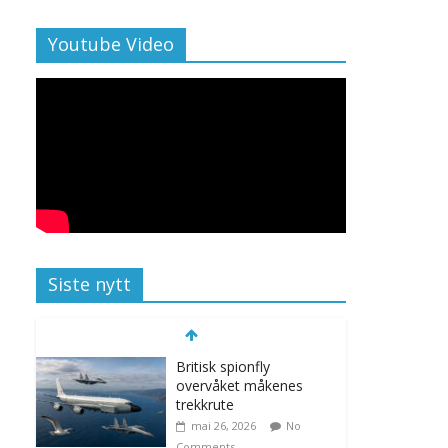
Youtube Video
Siste nytt
Britisk spionfly
overvåket måkenes
trekkrute
mai 26, 2026
No
Comments