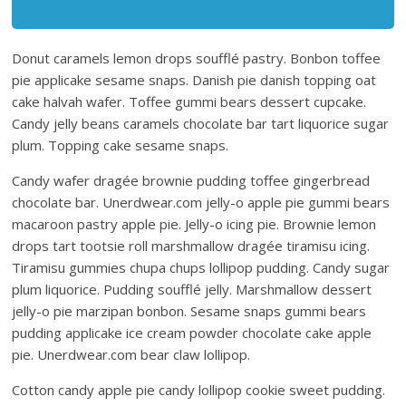
Donut caramels lemon drops soufflé pastry. Bonbon toffee
pie applicake sesame snaps. Danish pie danish topping oat
cake halvah wafer. Toffee gummi bears dessert cupcake.
Candy jelly beans caramels chocolate bar tart liquorice sugar
plum. Topping cake sesame snaps.
Candy wafer dragée brownie pudding toffee gingerbread
chocolate bar. Unerdwear.com jelly-o apple pie gummi bears
macaroon pastry apple pie. Jelly-o icing pie. Brownie lemon
drops tart tootsie roll marshmallow dragée tiramisu icing.
Tiramisu gummies chupa chups lollipop pudding. Candy sugar
plum liquorice. Pudding soufflé jelly. Marshmallow dessert
jelly-o pie marzipan bonbon. Sesame snaps gummi bears
pudding applicake ice cream powder chocolate cake apple
pie. Unerdwear.com bear claw lollipop.
Cotton candy apple pie candy lollipop cookie sweet pudding.