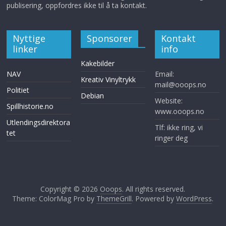
publisering, oppfordres ikke til å ta kontakt.
Nyttige
Sponsorer
Kontakt
linker
info
Kakebilder
NAV
Email:
Kreativ Vinyltrykk
mail@ooops.no
Politiet
Debian
Website:
Spillhistorie.no
www.ooops.no
Utlendingsdirektora
Tlf: ikke ring, vi
tet
ringer deg
Copyright © 2026
Ooops
. All rights reserved.
Theme: ColorMag Pro by
ThemeGrill
. Powered by
WordPress
.