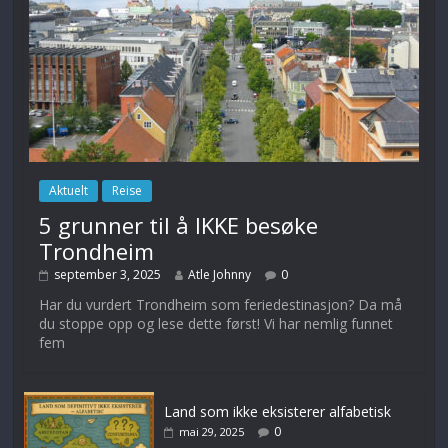
Aktuelt
Reise
5 grunner til å IKKE besøke
Trondheim
september 3, 2025
Atle Johnny
0
Har du vurdert Trondheim som feriedestinasjon? Da må
du stoppe opp og lese dette først! Vi har nemlig funnet
fem
Land som ikke eksisterer alfabetisk
0
mai 29, 2025